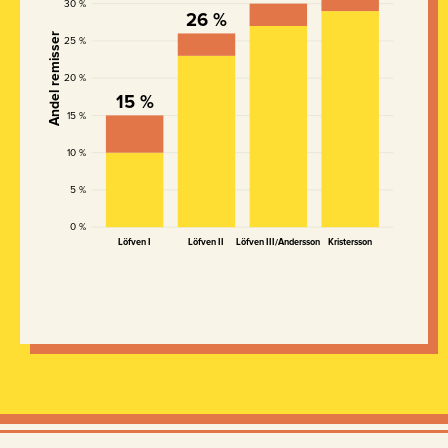
30 %
26 %
Andel remisser
25 %
20 %
15 %
15 %
10 %
5 %
0 %
Löfven I
Löfven II
Löfven III/Andersson
Kristersson