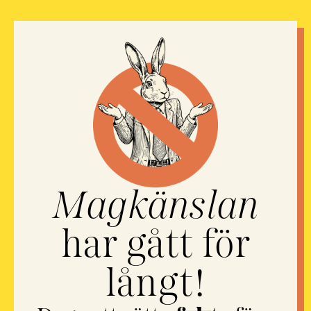
Magkänslan
har gått för
långt!