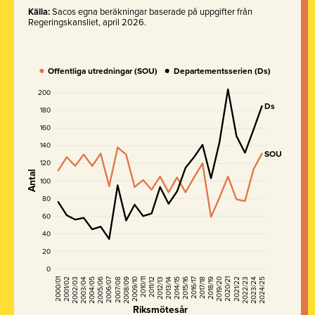
Källa:
Sacos egna beräkningar baserade på uppgifter från
Regeringskansliet, april 2026.
Offentliga utredningar (SOU)
Departementsserien (Ds)
200
Ds
180
160
140
SOU
120
Antal
100
80
60
40
20
0
2015/16
2018/19
2021/22
2024/25
2002/03
2005/06
2008/09
2011/12
2014/15
2017/18
2020/21
2023/24
2001/02
2004/05
2007/08
2010/11
2013/14
2016/17
2019/20
2022/23
2000/01
2003/04
2006/07
2009/10
2012/13
Riksmötesår