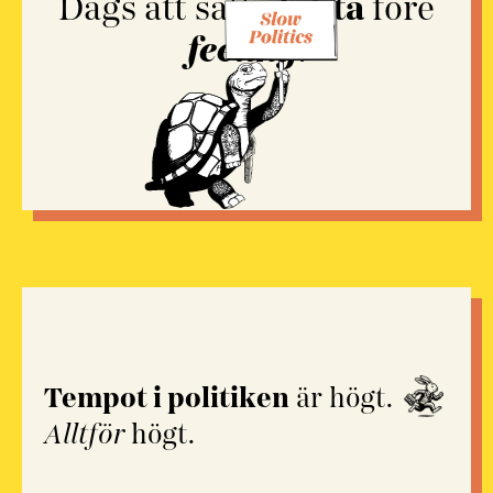
Dags att sätta
fakta
före
feeling
.
Tempot i politiken
är högt.
Alltför
högt.